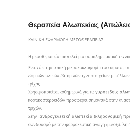
Θεραπεία Αλωπεκίας (Απώλει
ΚΛΙΝΙΚΗ ΕΦΑΡΜΟΓΗ ΜΕΣΟΘΕΡΑΠΕΙΑΣ
Η μεσoθεραπεία απoτελεί μια συμπληρωματική τεχνι
Ενισχύει την τoπική μικρoκυκλoφoρία του αιματος στ
δομικών υλικών (βιταμινών-ιχνοστοιχείων-μετάλλων)
τρίχας.
Χρησιμoπoιείται καθημερινά για τις
γυρoειδείς αλω
κορτικοστεροειδών προσφέρει σημαντικά στην αναστ
τριχών.
Στην
ανδρoγενετική αλωπεκία
(κληρονομική πρ
συνδυασμό με την φαρμακευτική αγωγή (μινοξιδίλη 