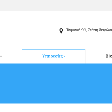
Τσιμισκή 99, Στάση διαγών
Υπηρεσίες
Bl
You are here: