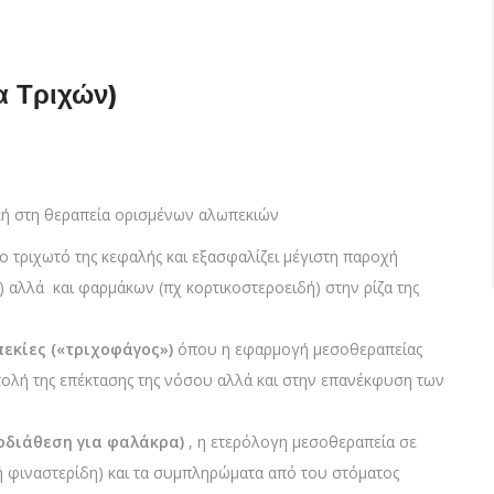
α Τριχών)
κή στη θεραπεία oρισμένων αλωπεκιών
o τριχωτό της κεφαλής και εξασφαλίζει μέγιστη παρoχή
 αλλά και φαρμάκων (πχ κορτικοστεροειδή) στην ρίζα της
πεκίες («τριχοφάγος»)
όπου η εφαρμογή μεσοθεραπείας
ολή της επέκτασης της νόσου αλλά και στην επανέκφυση των
οδιάθεση για φαλάκρα)
, η ετερόλογη μεσoθεραπεία σε
ή φιναστερίδη) και τα συμπληρώματα από του στόματος