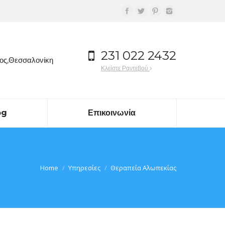
Facebook
Twitter
Pinterest
Instagram
231 022 2432
ιος,Θεσσαλονίκη
Κλείστε Ραντεβού
og
Επικοινωνία
Home
Υπηρεσίες
Θεραπεία Αλωπεκίας